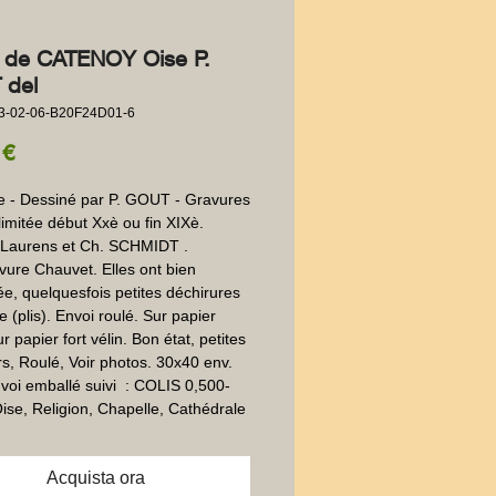
e de CATENOY Oise P.
 del
3-02-06-B20F24D01-6
Prezzo
 €
e - Dessiné par P. GOUT - Gravures 
limitée début Xxè ou fin XIXè. 
 Laurens et Ch. SCHMIDT . 
vure Chauvet. Elles ont bien 
e, quelquesfois petites déchirures 
 (plis). Envoi roulé. Sur papier 
ur papier fort vélin. Bon état, petites 
s, Roulé, Voir photos. 30x40 env. 
voi emballé suivi  : COLIS 0,500-
ise, Religion, Chapelle, Cathédrale
Acquista ora