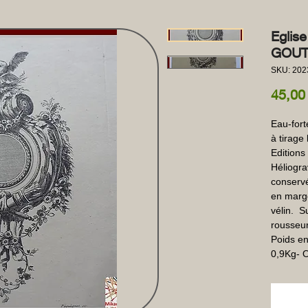
Eglis
GOUT
SKU: 202
45,00
Eau-fort
à tirage 
Editions
Héliogra
conservé
en marge
vélin.  S
rousseur
Poids en
0,9Kg- O