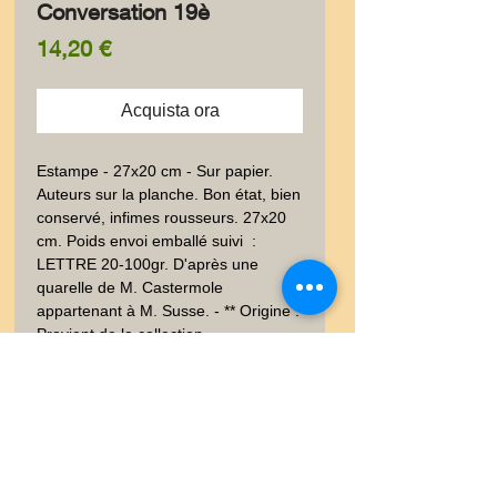
Conversation 19è
Prezzo
14,20 €
Acquista ora
Estampe - 27x20 cm - Sur papier.  
Auteurs sur la planche. Bon état, bien 
conservé, infimes rousseurs. 27x20 
cm. Poids envoi emballé suivi  : 
LETTRE 20-100gr. D'après une 
quarelle de M. Castermole 
appartenant à M. Susse. - ** Origine : 
Provient de la collection 
documentaire des graveurs 
LALAUZE.
Livraison
Les frais de livraison dépendent