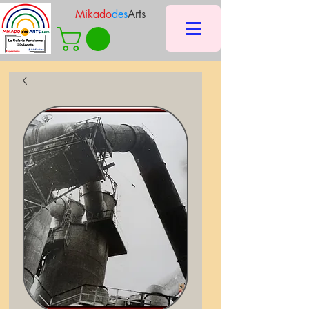
Mikado
des
Arts