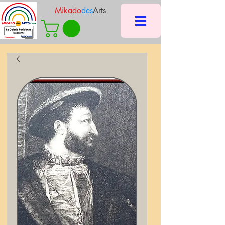
Mikado
des
Arts