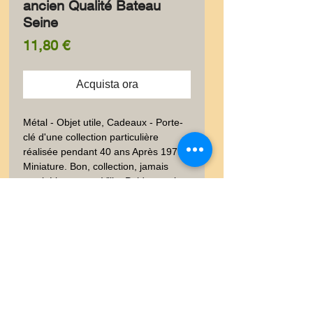
ancien Qualité Bateau
Seine
Prezzo
11,80 €
Acquista ora
Métal - Objet utile, Cadeaux - Porte-
clé d'une collection particulière 
réalisée pendant 40 ans Après 1979.  
Miniature. Bon, collection, jamais 
servi. Lieu connu,Ville. Poids envoi 
emballé suivi  : LETTRE 20-100gr
Livraison
Les frais de livraison dépendent
Garanties et Retour
de la nature de l'objet acheté, du
poids et l'emballage.Lettre suivie,
Ventes "satisfaites ou