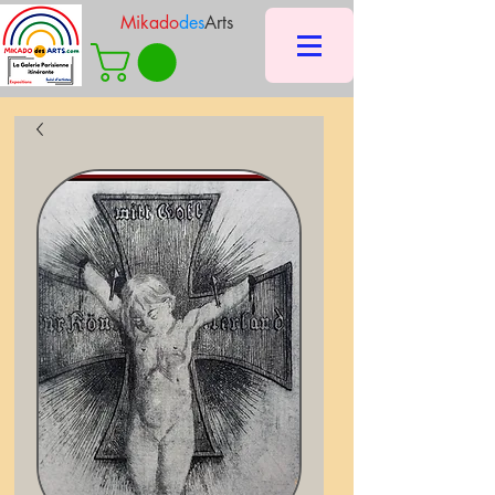
Mikado
des
Arts