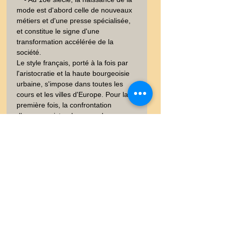
mode est d'abord celle de nouveaux 
métiers et d'une presse spécialisée, 
et constitue le signe d'une 
transformation accélérée de la 
société.

Le style français, porté à la fois par 
l'aristocratie et la haute bourgeoisie 
urbaine, s'impose dans toutes les 
cours et les villes d'Europe. Pour la 
première fois, la confrontation 
d'oeuvres picturales avec des 
costumes du 18e siècle permettra 
d'explorer une nouvelle mise en 
scène du corps, entre l'exigence 
sociale et les caprices du goût.  C'est 
la naissance de la Haute Couture 
française qui donnera naissance aux 
grands couturiers que nous 
connaisons. Art  inégalé du "Made In 
France".