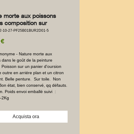
e morte aux poissons
ns composition sur
22-10-27-PF25B01BUR2D01-5
Prezzo
 €
Anonyme - Nature morte aux 
 dans le goût de la peinture 
 Poisson sur un panier d'oursion 
 outre en arriére plan et un citron 
. Belle penture.  Sur toile.  Non 
Bon état, bien conservé, qq défauts. 
. Poids envoi emballé suivi  : 
-2Kg
Acquista ora