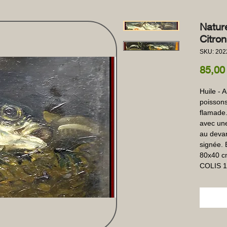
Natur
Citro
SKU: 20
85,00
Huile - 
poissons
flamade.
avec une
au devant
signée. 
80x40 cm
COLIS 1