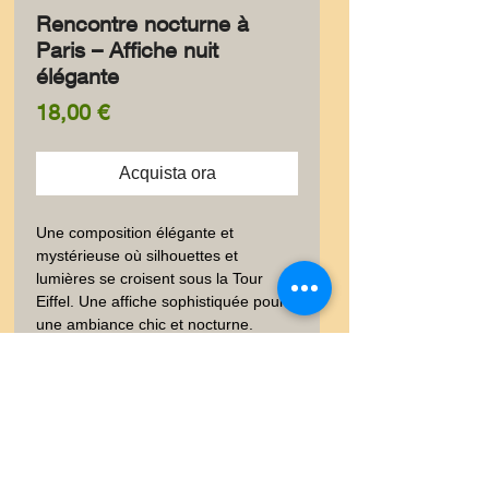
Rencontre nocturne à
Paris – Affiche nuit
élégante
Prezzo
18,00 €
Acquista ora
Une composition élégante et 
mystérieuse où silhouettes et 
lumières se croisent sous la Tour 
Eiffel. Une affiche sophistiquée pour 
une ambiance chic et nocturne.
✨ Information produit
✨ Élégante carte postale au
🚚 Livraison
format 10 × 15 cm, imprimée à
l’encre pigmentaire sur un papier