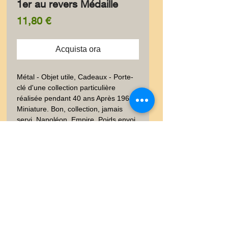
1er au revers Médaille
Prezzo
11,80 €
Acquista ora
Métal - Objet utile, Cadeaux - Porte-
clé d'une collection particulière 
réalisée pendant 40 ans Après 1964.  
Miniature. Bon, collection, jamais 
servi. Napoléon, Empire. Poids envoi 
emballé suivi  : LETTRE 20-100gr
Livraison
Les frais de livraison dépendent
Garanties et Retour
de la nature de l'objet acheté, du
poids et l'emballage.Lettre suivie,
Ventes "satisfaites ou
Lettre recommandé, Mondial
remboursées" dans un délai de