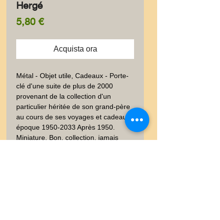
Hergé
Prezzo
5,80 €
Acquista ora
Métal - Objet utile, Cadeaux - Porte-
clé d'une suite de plus de 2000 
provenant de la collection d'un 
particulier héritée de son grand-père 
au cours de ses voyages et cadeaux 
époque 1950-2033 Après 1950.  
Miniature. Bon, collection, jamais 
servi. Aviation. Poids envoi emballé 
suivi  : LETTRE 20-100gr
Livraison
Les frais de livraison dépendent
Garanties et Retour
de la nature de l'objet acheté, du