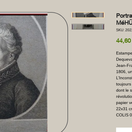
Portr
MéHÜ
SKU: 202
44,60
Estampe 
Dequevaui
Jean-Fra
1806, un
L’Incons
toujours
dont le s
révoluti
papier v
22x31 cm
COLIS 0