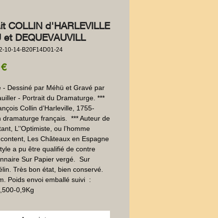
ait COLLIN d'HARLEVILLE
 et DEQUEVAUVILL
2-10-14-B20F14D01-24
Prezzo
 €
- Dessiné par Méhü et Gravé par 
ller - Portrait du Dramaturge. ***  
nçois Collin d’Harleville, 1755-
 dramaturge français.  *** Auteur de 
tant, L’’Optimiste, ou l’homme 
 content, Les Châteaux en Espagne 
tyle a pu être qualifié de contre 
onnaire Sur Papier vergé.  Sur 
élin. Très bon état, bien conservé. 
. Poids envoi emballé suivi  : 
,500-0,9Kg