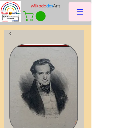
Mikado
des
Arts