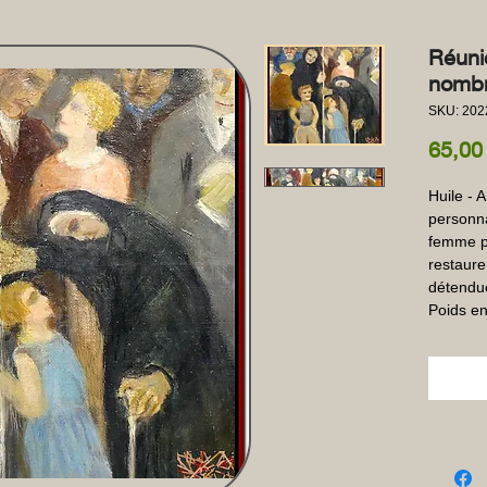
Réuni
nombr
SKU: 20
65,00
Huile - 
personna
femme po
restaurer
détendue
Poids en