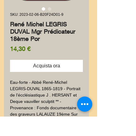
SKU: 2023-02-06-B20F24D01-9
René Michel LEGRIS
DUVAL Mgr Prédicateur
18ème Por
Prezzo
14,30 €
Acquista ora
Eau-forte - Abbé René-Michel 
LEGRIS-DUVAL 1865-1819 - Portrait 
de l'écclésiastique J . HERSANT et 
Deque vauviller sculptit ** - 
Provenance : Fonds documentaire 
des graveurs LALAUZE 19ème Sur 
papier fort.  Auteurs sur la planche. 
Bon état, coupe irrégulière. 12x9 cm. 
Poids envoi emballé suivi  : LETTRE 