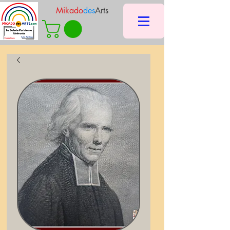
Mikado
des
Arts