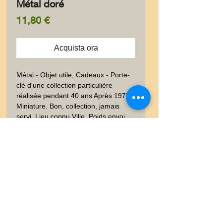
Métal doré
Prezzo
11,80 €
Acquista ora
Métal - Objet utile, Cadeaux - Porte-
clé d'une collection particulière 
réalisée pendant 40 ans Après 1975.  
Miniature. Bon, collection, jamais 
servi. Lieu connu,Ville. Poids envoi 
emballé suivi  : LETTRE 20-100gr
Livraison
Les frais de livraison dépendent
Garanties et Retour
de la nature de l'objet acheté, du
poids et l'emballage.Lettre suivie,
Ventes "satisfaites ou
Lettre recommandé, Mondial
remboursées" dans un délai de