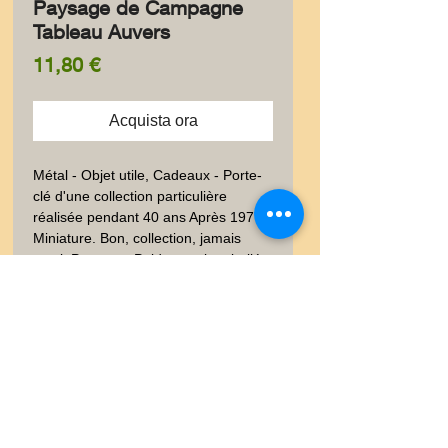
Paysage de Campagne
Tableau Auvers
Prezzo
11,80 €
Acquista ora
Métal - Objet utile, Cadeaux - Porte-
clé d'une collection particulière 
réalisée pendant 40 ans Après 1977.  
Miniature. Bon, collection, jamais 
servi. Paysage. Poids envoi emballé 
suivi  : LETTRE 20-100gr
Livraison
Les frais de livraison dépendent
Garanties et Retour
de la nature de l'objet acheté, du
poids et l'emballage.Lettre suivie,
Ventes "satisfaites ou