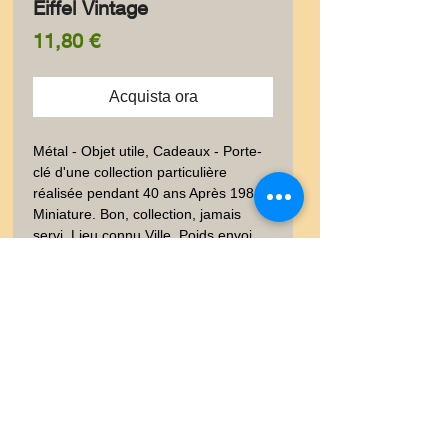
Eiffel Vintage
Prezzo
11,80 €
Acquista ora
Métal - Objet utile, Cadeaux - Porte-
clé d'une collection particulière 
réalisée pendant 40 ans Après 1981.  
Miniature. Bon, collection, jamais 
servi. Lieu connu,Ville. Poids envoi 
emballé suivi  : LETTRE 20-100gr
Livraison
Les frais de livraison dépendent
Garanties et Retour
de la nature de l'objet acheté, du
poids et l'emballage.Lettre suivie,
Ventes "satisfaites ou
Lettre recommandé, Mondial
remboursées" dans un délai de