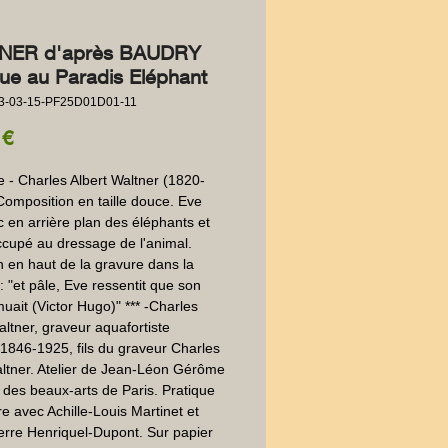
NER d'après BAUDRY
ue au Paradis Eléphant
3-03-15-PF25D01D01-11
Prezzo
 €
e - Charles Albert Waltner (1820-
Composition en taille douce. Eve 
 en arrière plan des éléphants et 
upé au dressage de l'animal. 
on en haut de la gravure dans la 
: "et pâle, Eve ressentit que son 
uait (Victor Hugo)" *** -Charles 
altner, graveur aquafortiste 
,1846-1925, fils du graveur Charles 
ltner. Atelier de Jean-Léon Gérôme 
e des beaux-arts de Paris. Pratique 
re avec Achille-Louis Martinet et 
erre Henriquel-Dupont. Sur papier 