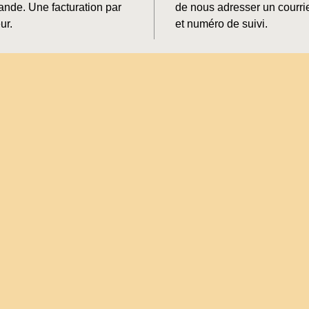
mande. Une facturation par
de nous adresser un courrie
ur.
et numéro de suivi.