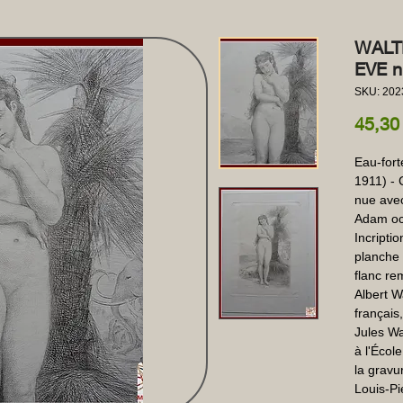
WALT
EVE n
SKU: 202
45,30
Eau-fort
1911) - 
nue avec
Adam occ
Incripti
planche 
flanc rem
Albert W
français
Jules Wa
à l'Écol
la gravu
Louis-Pi