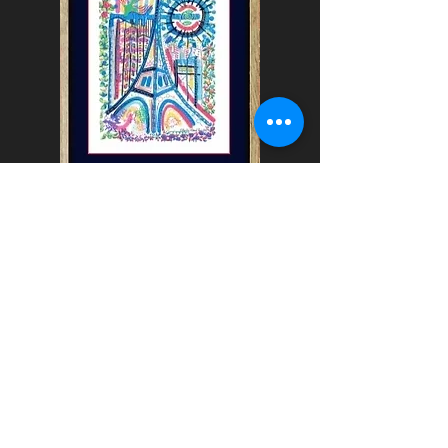
Voir toutes les oeuvres
d'Emad SHADZI
sur MikadodesArts
Question@mikadodesarts.com