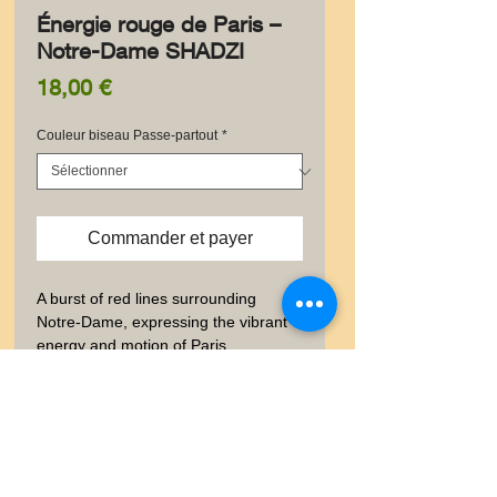
Énergie rouge de Paris –
Notre-Dame SHADZI
Prix
18,00 €
Couleur biseau Passe-partout
*
Commander et payer
A burst of red lines surrounding 
Notre-Dame, expressing the vibrant 
energy and motion of Paris.
✨ Information produit
✨ Élégante carte postale au
🚚 Livraison
format 10 × 15 cm, imprimée à