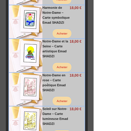
Prix
Harmonie de
18,00 €
Notre-Dame –
Carte symbolique
Emad SHADZI
Acheter
Prix
Notre-Dame et la
18,00 €
Seine – Carte
artistique Emad
SHADZI
Acheter
Prix
Notre-Dame en
18,00 €
rose – Carte
poétique Emad
SHADZI
Acheter
Prix
Soleil sur Notre-
18,00 €
Dame – Carte
lumineuse Emad
SHADZI