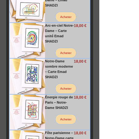
Dame – Emad
SHADZI
Acheter
Prix
Arc-en-ciel Notre-
18,00 €
Dame – Carte
unité Emad
SHADZI
Acheter
Prix
Notre-Dame
18,00 €
sombre moderne
– Carte Emad
SHADZI
Acheter
Prix
Énergie rouge de
18,00 €
Paris – Notre-
Dame SHADZI
Acheter
Prix
Fête parisienne –
18,00 €
Notre-Dame carte