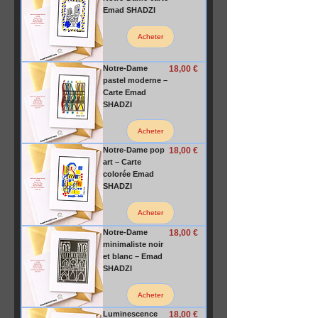
Emad SHADZI
Acheter
Prix
Notre-Dame
18,00 €
pastel moderne –
Carte Emad
SHADZI
Acheter
Prix
Notre-Dame pop
18,00 €
art – Carte
colorée Emad
SHADZI
Acheter
Prix
Notre-Dame
18,00 €
minimaliste noir
et blanc – Emad
SHADZI
Acheter
Prix
Luminescence
18,00 €