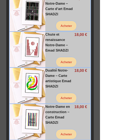
Notre-Dame –
Carte d’art Emad
SHADZI
Acheter
Prix
Chute et
18,00 €
renaissance
Notre-Dame –
Emad SHADZI
Acheter
Prix
Dualité Notre-
18,00 €
Dame – Carte
artistique Emad
SHADZI
Acheter
Prix
Notre-Dame en
18,00 €
construction –
Carte Emad
SHADZI
Acheter