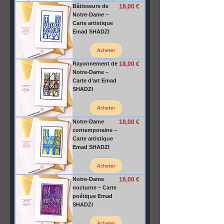
Prix
Bâtisseurs de
18,00 €
Notre-Dame –
Carte artistique
Emad SHADZI
Acheter
Prix
Rayonnement de
18,00 €
Notre-Dame –
Carte d’art Emad
SHADZI
Acheter
Prix
Notre-Dame
18,00 €
contemporaine –
Carte artistique
Emad SHADZI
Acheter
Prix
Notre-Dame
18,00 €
nocturne – Carte
poétique Emad
SHADZI
Acheter