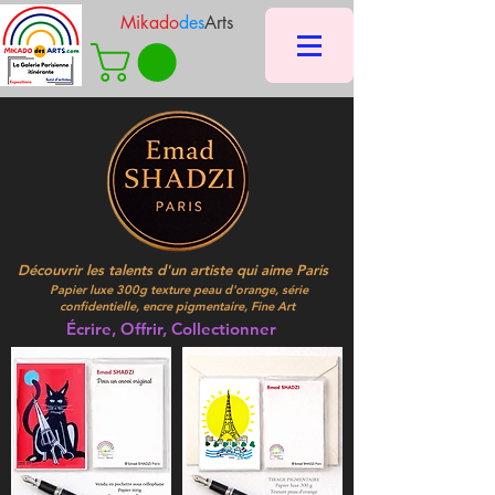
Mikado
des
Arts
Découvrir les talents d'un artiste qui aime Paris
Papier luxe 300g texture peau d'orange, série
confidentielle, encre pigmentaire, Fine Art
Écrire, Offrir, Collectionner