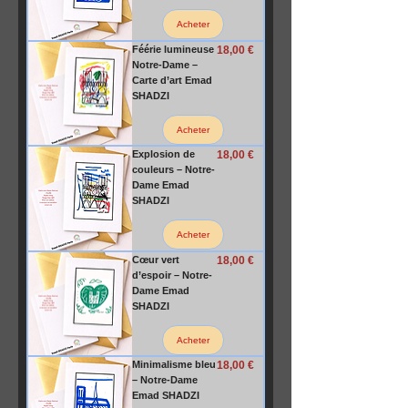
Acheter
Prix
Féérie lumineuse
18,00 €
Notre-Dame –
Carte d’art Emad
SHADZI
Acheter
Prix
Explosion de
18,00 €
couleurs – Notre-
Dame Emad
SHADZI
Acheter
Prix
Cœur vert
18,00 €
d’espoir – Notre-
Dame Emad
SHADZI
Acheter
Prix
Minimalisme bleu
18,00 €
– Notre-Dame
Emad SHADZI