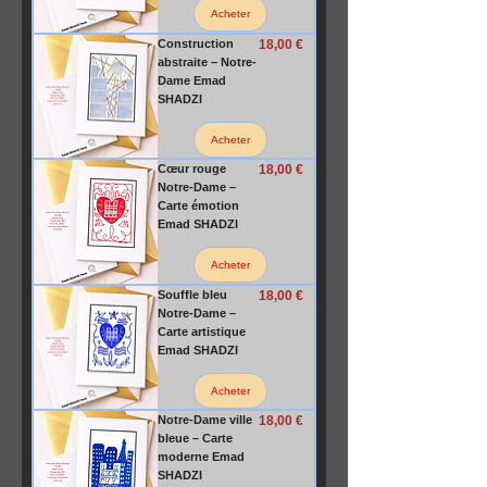
Acheter
Prix
Construction
18,00 €
abstraite – Notre-
Dame Emad
SHADZI
Acheter
Prix
Cœur rouge
18,00 €
Notre-Dame –
Carte émotion
Emad SHADZI
Acheter
Prix
Souffle bleu
18,00 €
Notre-Dame –
Carte artistique
Emad SHADZI
Acheter
Prix
Notre-Dame ville
18,00 €
bleue – Carte
moderne Emad
SHADZI