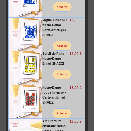
Acheter
Prix
Vague bleue sur
18,00 €
Notre-Dame –
Carte artistique
SHADZI
Acheter
Prix
Soleil de Paris –
18,00 €
Notre-Dame
Emad SHADZI
Acheter
Prix
Notre-Dame
18,00 €
rouge intense –
Carte art Emad
SHADZI
Acheter
Prix
Architecture
18,00 €
abstraite Notre-