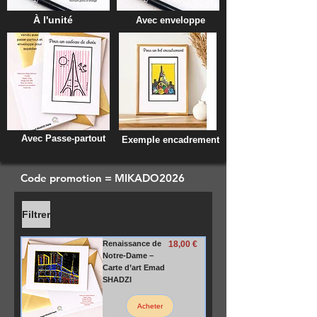
À l'unité
Avec enveloppe
Avec Passe-partout
Exemple encadrement
Code promotion = MIKADO2026
Filtrer
Prix
Renaissance de
18,00 €
Notre-Dame –
Carte d’art Emad
SHADZI
Acheter