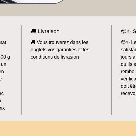
🚚 Livraison
😊✨ S
mat
🚚 Vous trouverez dans les
😊✨ Le
onglets vos garanties et les
satisf
300 g
conditions de livrasion
jours a
 un
qu’ils 
en
rembou
e
vérifi
doit êt
ec
recevoi
u
oix