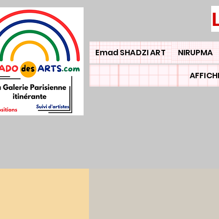
Emad SHADZI ART
NIRUPMA
AFFICH