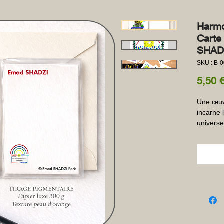
Harmo
Carte
SHAD
SKU : B-
5,50 
Une œuv
incarne l
universe