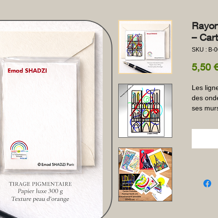
Rayon
– Car
SKU : B-
5,50 
Les lign
des ond
ses murs 