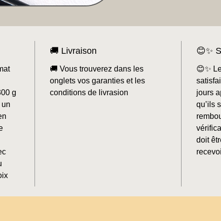
🚚 Livraison
😊✨ S
mat
🚚 Vous trouverez dans les
😊✨ Le
onglets vos garanties et les
satisf
300 g
conditions de livrasion
jours a
 un
qu’ils 
en
rembou
e
vérifi
doit êt
ec
recevoi
u
oix