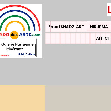
Emad SHADZI ART
NIRUPMA
AFFICH