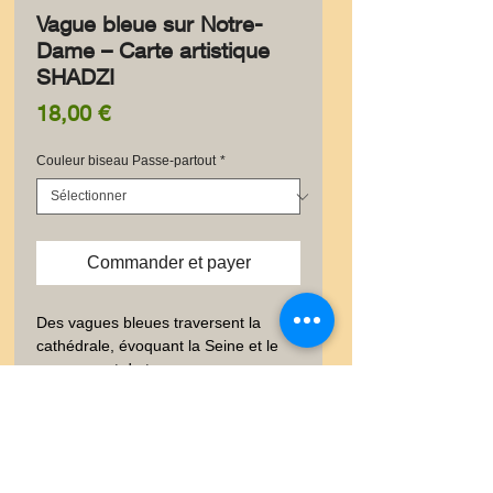
Vague bleue sur Notre-
Dame – Carte artistique
SHADZI
Prix
18,00 €
Couleur biseau Passe-partout
*
Commander et payer
Des vagues bleues traversent la 
cathédrale, évoquant la Seine et le 
mouvement du temps.
✨ Information produit
✨ Élégante carte postale au