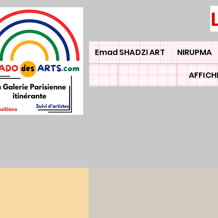
Emad SHADZI ART
NIRUPMA
AFFICH