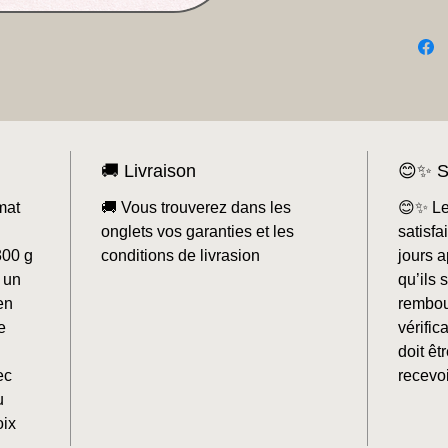
🚚 Livraison
😊✨ S
mat
🚚 Vous trouverez dans les
😊✨ Le
onglets vos garanties et les
satisf
300 g
conditions de livrasion
jours a
 un
qu’ils 
en
rembou
e
vérifi
doit êt
ec
recevoi
u
oix