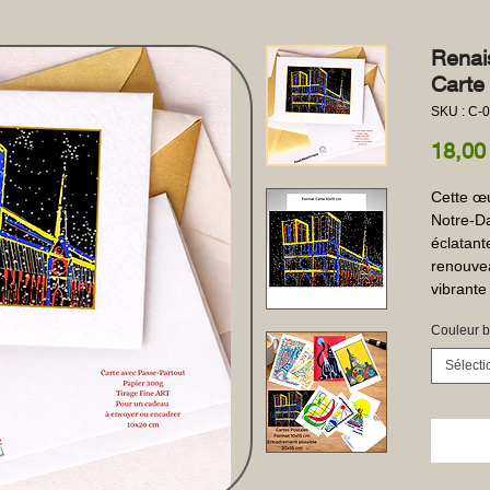
Renai
Carte
SKU : C-
18,00
Cette œu
Notre-Da
éclatante
renouveau
vibrante
Couleur b
Sélecti