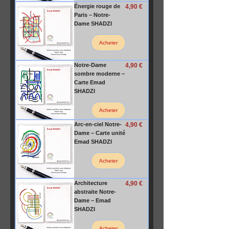
Prix
Énergie rouge de
4,90 €
Paris – Notre-
Dame SHADZI
Acheter
Prix
Notre-Dame
4,90 €
sombre moderne –
Carte Emad
SHADZI
Acheter
Prix
Arc-en-ciel Notre-
4,90 €
Dame – Carte unité
Emad SHADZI
Acheter
Prix
Architecture
4,90 €
abstraite Notre-
Dame – Emad
SHADZI
Acheter