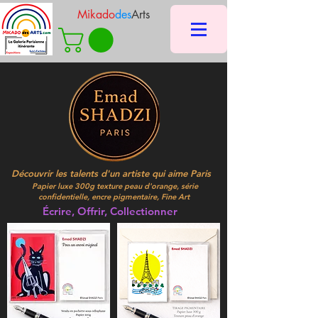
Mikado
des
Arts
Découvrir les talents d'un artiste qui aime Paris
Papier luxe 300g texture peau d'orange, série
confidentielle, encre pigmentaire, Fine Art
Écrire, Offrir, Collectionner