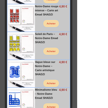
Prix
Notre-Dame rouge
4,90 €
intense – Carte art
Emad SHADZI
Acheter
Prix
Soleil de Paris –
4,90 €
Notre-Dame Emad
SHADZI
Acheter
Prix
Vague bleue sur
4,90 €
Notre-Dame –
Carte artistique
SHADZI
Acheter
Prix
Minimalisme bleu
4,90 €
– Notre-Dame
Emad SHADZI
Acheter