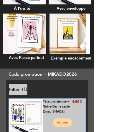
À l'unité
Avec enveloppe
Avec Passe-partout
Exemple encadrement
Code promotion = MIKADO2026
(1)
Filtrer
Prix
Fête parisienne –
4,90 €
Notre-Dame carte
Emad SHADZI
Acheter