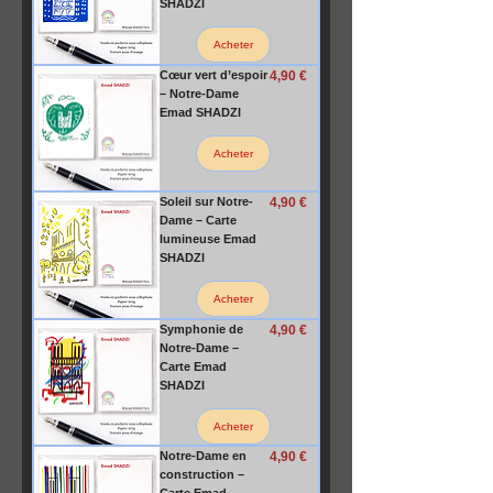
SHADZI
Acheter
Prix
Cœur vert d’espoir
4,90 €
– Notre-Dame
Emad SHADZI
Acheter
Prix
Soleil sur Notre-
4,90 €
Dame – Carte
lumineuse Emad
SHADZI
Acheter
Prix
Symphonie de
4,90 €
Notre-Dame –
Carte Emad
SHADZI
Acheter
Prix
Notre-Dame en
4,90 €
construction –