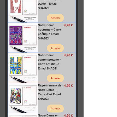
Dame – Emad
SHADZI
Acheter
Prix
Notre-Dame
4,90 €
nocturne – Carte
poétique Emad
SHADZI
Acheter
Prix
Notre-Dame
4,90 €
contemporaine –
Carte artistique
Emad SHADZI
Acheter
Prix
Rayonnement de
4,90 €
Notre-Dame –
Carte d’art Emad
SHADZI
Acheter
Prix
Notre-Dame en
4,90 €