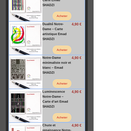
Carte Emad
SHADZI
Acheter
Prix
Dualité Notre-
4,90 €
Dame – Carte
artistique Emad
SHADZI
Acheter
Prix
Notre-Dame
4,90 €
minimaliste noir et
blanc – Emad
SHADZI
Acheter
Prix
Luminescence
4,90 €
Notre-Dame –
Carte d’art Emad
SHADZI
Acheter
Prix
Chute et
4,90 €
renaissance Notre-