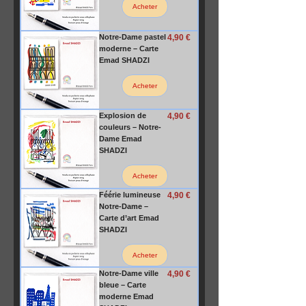
Acheter
Prix
Notre-Dame pastel
4,90 €
moderne – Carte
Emad SHADZI
Acheter
Prix
Explosion de
4,90 €
couleurs – Notre-
Dame Emad
SHADZI
Acheter
Prix
Féérie lumineuse
4,90 €
Notre-Dame –
Carte d’art Emad
SHADZI
Acheter
Prix
Notre-Dame ville
4,90 €
bleue – Carte
moderne Emad