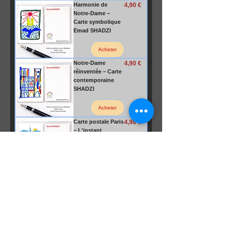
Prix
Harmonie de
4,90 €
Notre-Dame –
Carte symbolique
Emad SHADZI
Acheter
Prix
Notre-Dame
4,90 €
réinventée – Carte
contemporaine
SHADZI
Acheter
Prix
Carte postale Paris
4,90 €
– L'instant
Librairie -
illustration
artistique
Acheter
Prix
Carte postale Paris
4,90 €
– Roseline à Paris
illustration
artistique