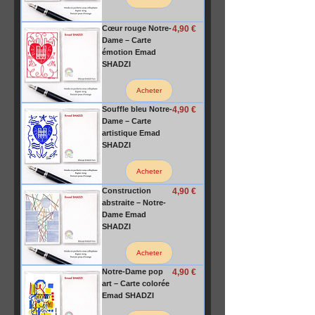
Prix
Cœur rouge Notre-
4,90 €
Dame – Carte
émotion Emad
SHADZI
Acheter
Prix
Souffle bleu Notre-
4,90 €
Dame – Carte
artistique Emad
SHADZI
Acheter
Prix
Construction
4,90 €
abstraite – Notre-
Dame Emad
SHADZI
Acheter
Prix
Notre-Dame pop
4,90 €
art – Carte colorée
Emad SHADZI