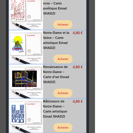
rose – Carte
poétique Emad
SHADZI
Acheter
Prix
Notre-Dame et la
4,90 €
Seine – Carte
artistique Emad
SHADZI
Acheter
Prix
Renaissance de
4,90 €
Notre-Dame –
Carte d’art Emad
SHADZI
Acheter
Prix
Bâtisseurs de
4,90 €
Notre-Dame –
Carte artistique
Emad SHADZI
Acheter