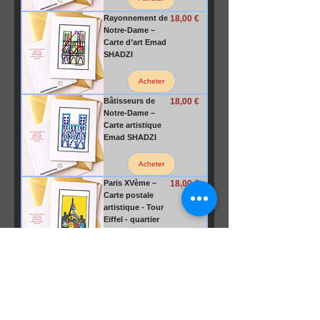
Prix
Rayonnement de
18,00 €
Notre-Dame –
Carte d’art Emad
SHADZI
Acheter
Prix
Bâtisseurs de
18,00 €
Notre-Dame –
Carte artistique
Emad SHADZI
Acheter
Prix
Paris XVème –
18,00 €
Carte postale
artistique - Tour
Eiffel - quartier
parisien
Acheter
Prix
Paris Mon Amour
18,00 €
– Carte postale
artistique de la
Tour Eiffel fleurie