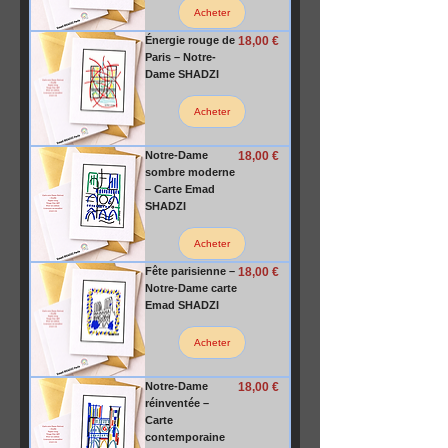
Acheter
Prix
Énergie rouge de
18,00 €
Paris – Notre-
Dame SHADZI
Acheter
Prix
Notre-Dame
18,00 €
sombre moderne
– Carte Emad
SHADZI
Acheter
Prix
Fête parisienne –
18,00 €
Notre-Dame carte
Emad SHADZI
Acheter
Prix
Notre-Dame
18,00 €
réinventée –
Carte
contemporaine