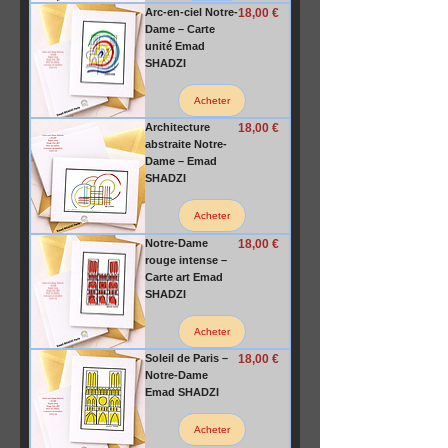
Prix
Arc-en-ciel Notre-
18,00 €
Dame – Carte
unité Emad
SHADZI
Acheter
Prix
Architecture
18,00 €
abstraite Notre-
Dame – Emad
SHADZI
Acheter
Prix
Notre-Dame
18,00 €
rouge intense –
Carte art Emad
SHADZI
Acheter
Prix
Soleil de Paris –
18,00 €
Notre-Dame
Emad SHADZI
Acheter