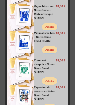
Prix
Vague bleue sur
18,00 €
Notre-Dame –
Carte artistique
SHADZI
Acheter
Prix
Minimalisme bleu
18,00 €
– Notre-Dame
Emad SHADZI
Acheter
Prix
Cœur vert
18,00 €
d’espoir – Notre-
Dame Emad
SHADZI
Acheter
Prix
Explosion de
18,00 €
couleurs – Notre-
Dame Emad
SHADZI