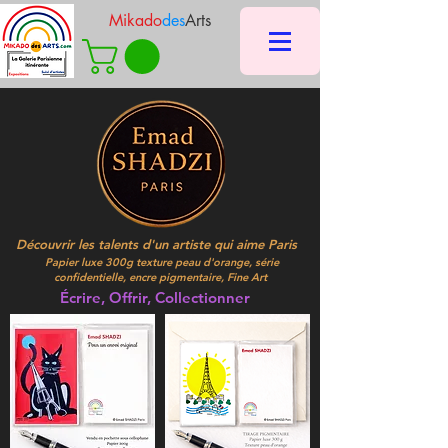
Mikado
des
Arts
Découvrir les talents d'un artiste qui aime Paris
Papier luxe 300g texture peau d'orange, série
confidentielle, encre pigmentaire, Fine Art
Écrire, Offrir, Collectionner