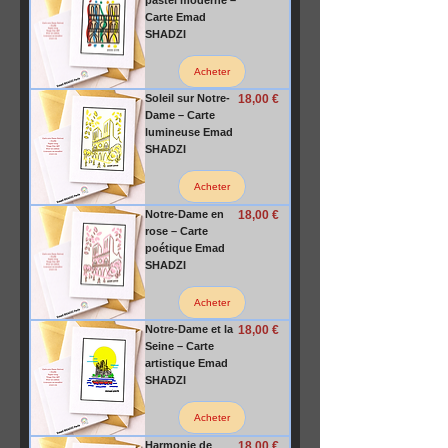
Carte Emad
SHADZI
Acheter
Prix
Soleil sur Notre-
18,00 €
Dame – Carte
lumineuse Emad
SHADZI
Acheter
Prix
Notre-Dame en
18,00 €
rose – Carte
poétique Emad
SHADZI
Acheter
Prix
Notre-Dame et la
18,00 €
Seine – Carte
artistique Emad
SHADZI
Acheter
Prix
Harmonie de
18,00 €