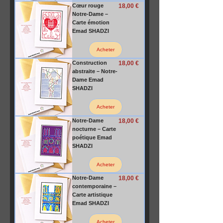
Prix
Cœur rouge
18,00 €
Notre-Dame –
Carte émotion
Emad SHADZI
Acheter
Prix
Construction
18,00 €
abstraite – Notre-
Dame Emad
SHADZI
Acheter
Prix
Notre-Dame
18,00 €
nocturne – Carte
poétique Emad
SHADZI
Acheter
Prix
Notre-Dame
18,00 €
contemporaine –
Carte artistique
Emad SHADZI
Acheter