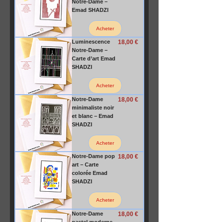
Notre-Dame –
Emad SHADZI
Acheter
Prix
Luminescence
18,00 €
Notre-Dame –
Carte d’art Emad
SHADZI
Acheter
Prix
Notre-Dame
18,00 €
minimaliste noir
et blanc – Emad
SHADZI
Acheter
Prix
Notre-Dame pop
18,00 €
art – Carte
colorée Emad
SHADZI
Acheter
Prix
Notre-Dame
18,00 €
pastel moderne –