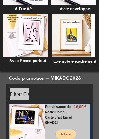
À l'unité
Avec enveloppe
Avec Passe-partout
Exemple encadrement
Code promotion = MIKADO2026
(1)
Filtrer
Prix
Renaissance de
18,00 €
Notre-Dame –
Carte d’art Emad
SHADZI
Acheter