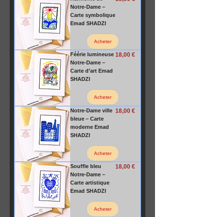
Notre-Dame –
Carte symbolique
Emad SHADZI
Acheter
Prix
Féérie lumineuse
18,00 €
Notre-Dame –
Carte d’art Emad
SHADZI
Acheter
Prix
Notre-Dame ville
18,00 €
bleue – Carte
moderne Emad
SHADZI
Acheter
Prix
Souffle bleu
18,00 €
Notre-Dame –
Carte artistique
Emad SHADZI
Acheter