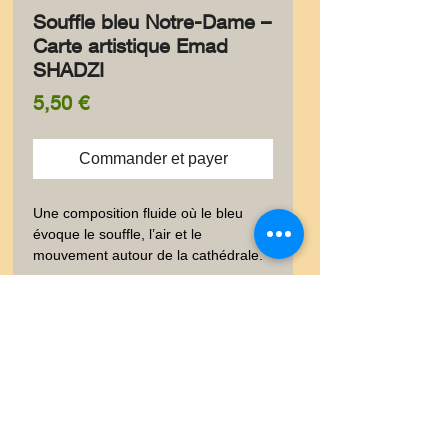
Souffle bleu Notre-Dame –
Carte artistique Emad
SHADZI
Prix
5,50 €
Commander et payer
Une composition fluide où le bleu 
évoque le souffle, l’air et le 
mouvement autour de la cathédrale.
✨ Information produit
✨ Élégante carte postale au
🚚 Livraison
format 10 × 15 cm, imprimée à
l’encre pigmentaire sur un papier
🚚 Vous trouverez dans les
😊✨ Satisfait ou Remboursé
luxe 300 g à la texture peau
onglets vos garanties et les