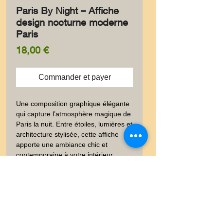
Paris By Night – Affiche
design nocturne moderne
Paris
Prix
18,00 €
Commander et payer
Une composition graphique élégante 
qui capture l’atmosphère magique de 
Paris la nuit. Entre étoiles, lumières et 
architecture stylisée, cette affiche 
apporte une ambiance chic et 
contemporaine à votre intérieur.
✨ Information produit
✨ Élégante carte postale au
🚚 Livraison
format 10 × 15 cm, imprimée à