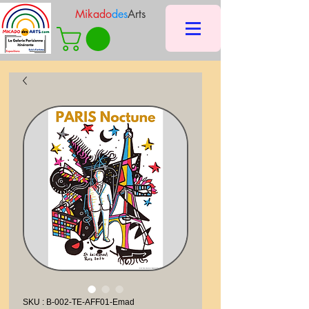
Mikado
des
Arts
SKU : B-002-TE-AFF01-Emad