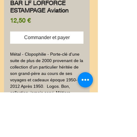
BAR LF LORFORCE
ESTAMPAGE Aviation
Prix
12,50 €
Commander et payer
Métal - Clopophilie - Porte-clé d'une 
suite de plus de 2000 provenant de la 
collection d'un particulier héritée de 
son grand-père au cours de ses 
voyages et cadeaux époque 1950-
2012 Après 1950.  Logos. Bon, 
collection, jamais servi. Métiers, 
Techniques. Poids envoi emballé suivi  
: LETTRE 20-100gr
Livraison
Les frais de livraison dépendent