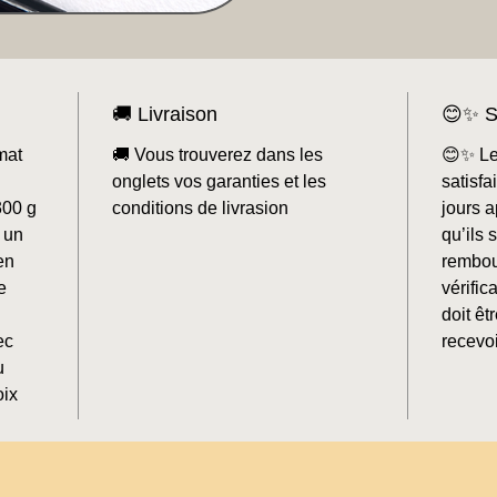
🚚 Livraison
😊✨ S
mat
🚚 Vous trouverez dans les
😊✨ Le
onglets vos garanties et les
satisf
300 g
conditions de livrasion
jours a
 un
qu’ils 
en
rembou
e
vérifi
doit êt
ec
recevoi
u
oix