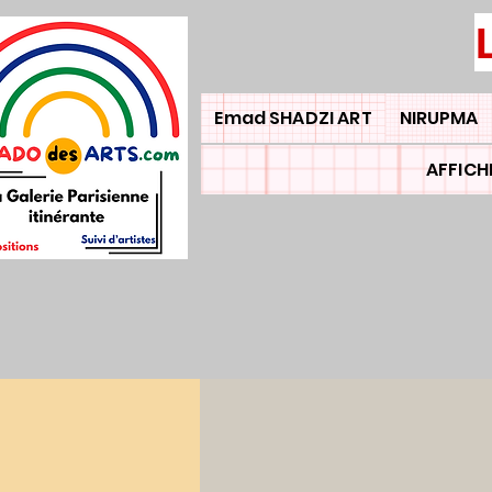
Emad SHADZI ART
NIRUPMA
AFFICH