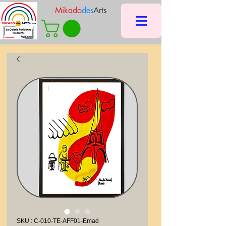
Mikado
des
Arts
SKU : C-010-TE-AFF01-Emad