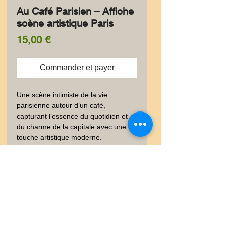
Au Café Parisien – Affiche
scène artistique Paris
Prix
15,00 €
Commander et payer
Une scène intimiste de la vie 
parisienne autour d’un café, 
capturant l’essence du quotidien et 
du charme de la capitale avec une 
touche artistique moderne.
✨ Information produit
✨ Élégante carte postale au
🚚 Livraison
format 10 × 15 cm, imprimée à
l’encre pigmentaire sur un papier
🚚 Vous trouverez dans les
😊✨ Satisfait ou Remboursé
luxe 300 g à la texture peau