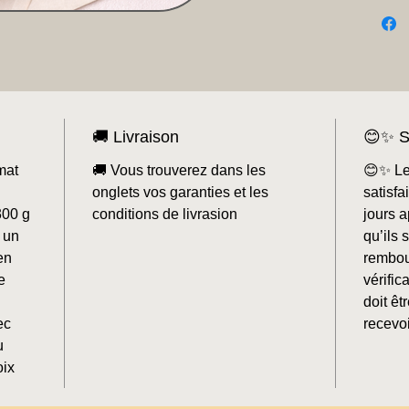
🚚 Livraison
😊✨ S
mat
🚚 Vous trouverez dans les
😊✨ Le
onglets vos garanties et les
satisf
300 g
conditions de livrasion
jours a
 un
qu’ils 
en
rembou
e
vérifi
doit êt
ec
recevoi
u
oix