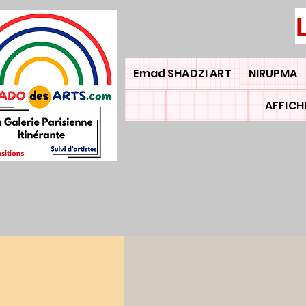
Emad SHADZI ART
NIRUPMA
AFFICH