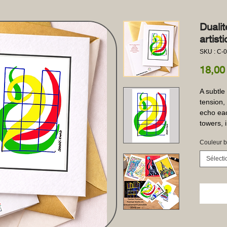
Duali
artis
SKU : C-
18,00
A subtle
tension,
echo eac
towers, i
Couleur b
Sélecti