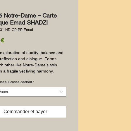
té Notre-Dame – Carte
tique Emad SHADZI
031-ND-CP-PP-Emad
Prix
 €
 exploration of duality: balance and 
 reflection and dialogue. Forms 
h other like Notre-Dame’s twin 
n a fragile yet living harmony.
iseau Passe-partout
*
onner
Commander et payer