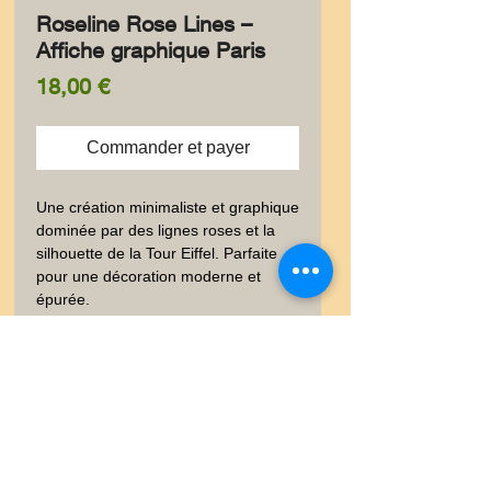
Roseline Rose Lines –
Affiche graphique Paris
Prix
18,00 €
Commander et payer
Une création minimaliste et graphique 
dominée par des lignes roses et la 
silhouette de la Tour Eiffel. Parfaite 
pour une décoration moderne et 
épurée.
✨ Information produit
✨ Élégante carte postale au
🚚 Livraison
format 10 × 15 cm, imprimée à
l’encre pigmentaire sur un papier
🚚 Vous trouverez dans les
😊✨ Satisfait ou Remboursé
luxe 300 g à la texture peau