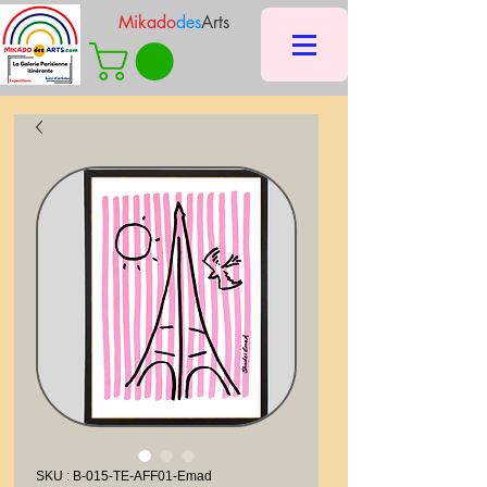
Mikado
des
Arts
SKU : B-015-TE-AFF01-Emad