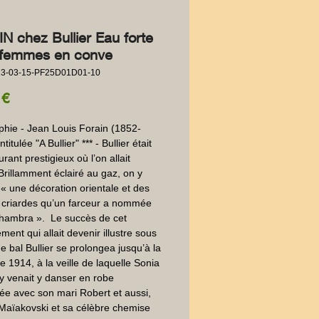
N chez Bullier Eau forte
femmes en conve
23-03-15-PF25D01D01-10
Prix
 €
phie - Jean Louis Forain (1852-
titulée "A Bullier" *** - Bullier était 
rant prestigieux où l’on allait 
Brillamment éclairé au gaz, on y 
 « une décoration orientale et des 
 criardes qu’un farceur a nommée 
hambra ».  Le succès de cet 
ment qui allait devenir illustre sous 
e bal Bullier se prolongea jusqu’à la 
e 1914, à la veille de laquelle Sonia 
 venait y danser en robe 
ée avec son mari Robert et aussi, 
 Maïakovski et sa célèbre chemise 