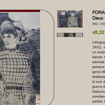
FORAI
Deux 
SKU : 20
45,20
Lithogra
1931) - In
un restau
danser. 
admirait
peinture
genre Al
établisse
le nom d
guerre d
Delaunay
simultan
parfois,