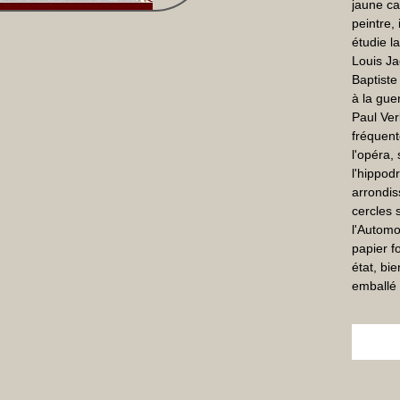
jaune ca
peintre, 
étudie l
Louis J
Baptiste 
à la gue
Paul Ver
fréquente
l'opéra,
l'hippod
arrondis
cercles 
l'Automo
papier f
état, bi
emballé 