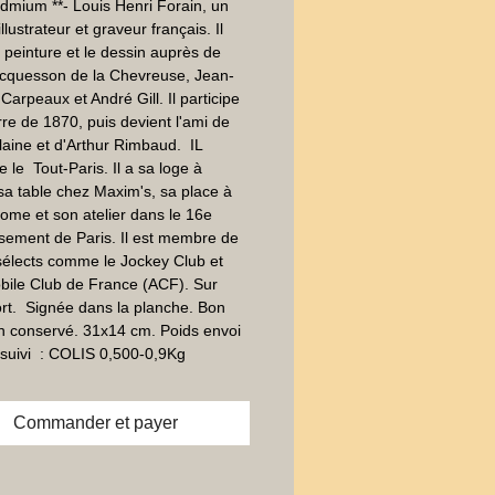
dmium **- Louis Henri Forain, un 
illustrateur et graveur français. Il 
a peinture et le dessin auprès de 
acquesson de la Chevreuse, Jean-
Carpeaux et André Gill. Il participe 
rre de 1870, puis devient l'ami de 
laine et d'Arthur Rimbaud.  IL 
 le  Tout-Paris. Il a sa loge à 
 sa table chez Maxim's, sa place à 
rome et son atelier dans le 16e 
sement de Paris. Il est membre de 
sélects comme le Jockey Club et 
bile Club de France (ACF). Sur 
ort.  Signée dans la planche. Bon 
en conservé. 31x14 cm. Poids envoi 
suivi  : COLIS 0,500-0,9Kg
Commander et payer