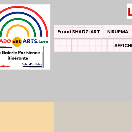
Emad SHADZI ART
NIRUPMA
AFFICH