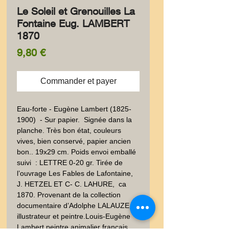
Le Soleil et Grenouilles La
Fontaine Eug. LAMBERT
1870
Prix
9,80 €
Commander et payer
Eau-forte - Eugène Lambert (1825- 
1900)  - Sur papier.  Signée dans la 
planche. Très bon état, couleurs 
vives, bien conservé, papier ancien 
bon.. 19x29 cm. Poids envoi emballé 
suivi  : LETTRE 0-20 gr. Tirée de 
l’ouvrage Les Fables de Lafontaine, 
J. HETZEL ET C- C. LAHURE,  ca 
1870. Provenant de la collection 
documentaire d’Adolphe LALAUZE, 
illustrateur et peintre.Louis-Eugène 
Lambert,peintre animalier français. 