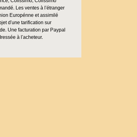
ence, Colissimo, Colissimo
andé. Les ventes à l'étranger
nion Europénne et assimilé
bjet d'une tarification sur
e. Une facturation par Paypal
ressée à l'acheteur.