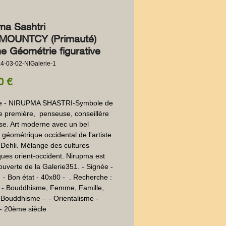
ma Sashtri
MOUNTCY (Primauté)
 Géométrie figurative
4-03-02-NIGalerie-1
Prix
0 €
ue - NIRUPMA SHASTRI-Symbole de 
 première,  penseuse, conseillère 
se. Art moderne avec un bel 
 géométrique occidental de l'artiste 
Dehli. Mélange des cultures 
iques orient-occident. Nirupma est 
uverte de la Galerie351. - Signée - 
  - Bon état - 40x80 -  . Recherche : 
 - Bouddhisme, Femme, Famille, 
Bouddhisme -  - Orientalisme - 
- 20ème siècle