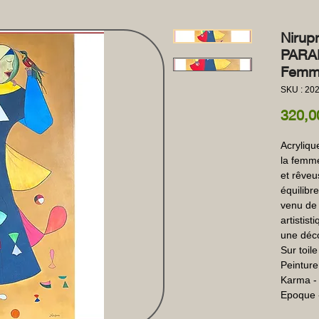
Nirup
PARA
Femme
SKU : 202
320,0
Acryliq
la femme
et rêveu
équilibre
venu de 
artistist
une déco
Sur toile
Peinture
Karma - 
Epoque 