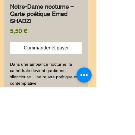
Notre-Dame nocturne –
Carte poétique Emad
SHADZI
Prix
5,50 €
Commander et payer
Dans une ambiance nocturne, la 
cathédrale devient gardienne 
silencieuse. Une œuvre poétique et 
contemplative.
✨ Information produit
✨ Élégante carte postale au
🚚 Livraison
format 10 × 15 cm, imprimée à
l’encre pigmentaire sur un papier
🚚 Vous trouverez dans les
😊✨ Satisfait ou Remboursé
luxe 300 g à la texture peau