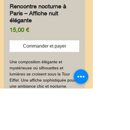
Rencontre nocturne à
Paris – Affiche nuit
élégante
Prix
15,00 €
Commander et payer
Une composition élégante et 
mystérieuse où silhouettes et 
lumières se croisent sous la Tour 
Eiffel. Une affiche sophistiquée pour 
une ambiance chic et nocturne.
✨ Information produit
✨ Élégante carte postale au
🚚 Livraison
format 10 × 15 cm, imprimée à
l’encre pigmentaire sur un papier