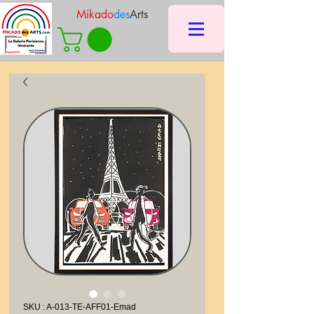
Mikado
des
Arts
SKU : A-013-TE-AFF01-Emad