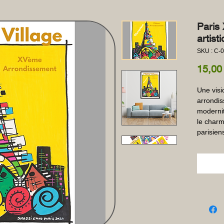
Paris 
artist
SKU : C-
15,00
Une visi
arrondiss
modernit
le charm
parisien