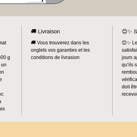
🚚 Livraison
😊✨ S
mat
🚚 Vous trouverez dans les
😊✨ Le
onglets vos garanties et les
satisf
300 g
conditions de livrasion
jours a
 un
qu’ils 
en
rembou
e
vérifi
doit êt
ec
recevoi
u
oix