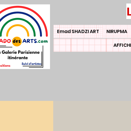
Emad SHADZI ART
NIRUPMA
AFFICH