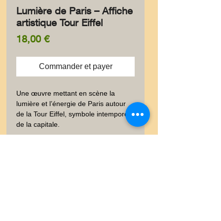
Lumière de Paris – Affiche
artistique Tour Eiffel
Prix
18,00 €
Commander et payer
Une œuvre mettant en scène la 
lumière et l’énergie de Paris autour 
de la Tour Eiffel, symbole intemporel 
de la capitale.
✨ Information produit
✨ Élégante carte postale au
🚚 Livraison
format 10 × 15 cm, imprimée à
l’encre pigmentaire sur un papier
🚚 Vous trouverez dans les
😊✨ Satisfait ou Remboursé
luxe 300 g à la texture peau
onglets vos garanties et les
d’orange, pour un rendu raffiné et