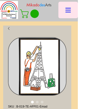
Mikado
des
Arts
SKU : B-019-TE-AFF01-Emad