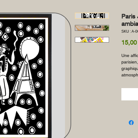
Paris 
ambia
SKU : A-
15,00
Une affic
parisien
graphiqu
atmosphè