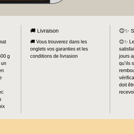
🚚 Livraison
😊✨ S
mat
🚚 Vous trouverez dans les
😊✨ Le
onglets vos garanties et les
satisf
300 g
conditions de livrasion
jours a
 un
qu’ils 
en
rembou
e
vérifi
doit êt
ec
recevoi
u
oix