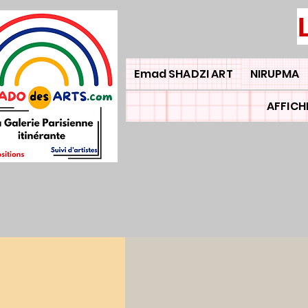
Emad SHADZI ART
NIRUPMA
AFFICH