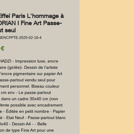
Eiffel Paris L'hommage à
IAN I Fine Art Passe-
t seul
NENCPPTE-2025-02-16-4
Prix
 €
ADZI - Impression luxe, encre
ire (giclée)- Dessin de l'artiste
 l'encre pigmentaire sur papier Art
asse-partout vendu seul pour
ment personnel. Biseau couleur
 cm env - Le passe-partout
e dans un cadre 30x40 cm (non
 Vente possible avec encadrement
ite - Éditée en petit nombre - Papier
té - Etat Neuf - Passe-partout blanc
x40 - Dessin A4 - - Belle
on de type Fine Art pour une