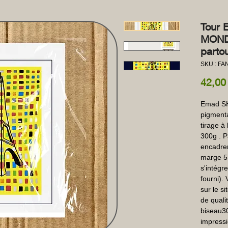
Tour 
MONDR
partou
SKU : FA
42,00
Emad SH
pigmenta
tirage à
300g . P
encadre
marge 5
s'intégr
fourni).
sur le s
de quali
biseau30
impressi