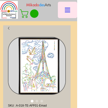
Mikado
des
Arts
SKU : A-018-TE-AFF01-Emad