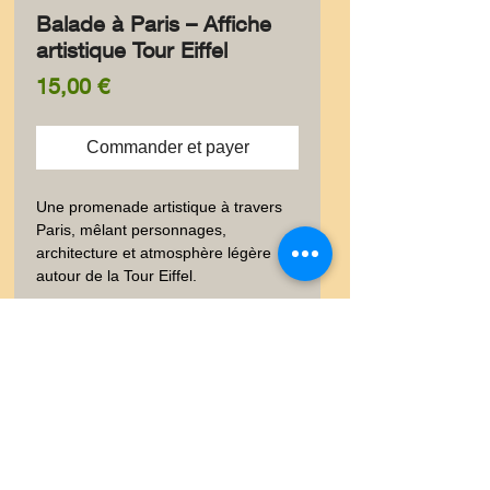
Balade à Paris – Affiche
artistique Tour Eiffel
Prix
15,00 €
Commander et payer
Une promenade artistique à travers 
Paris, mêlant personnages, 
architecture et atmosphère légère 
autour de la Tour Eiffel.
✨ Information produit
✨ Élégante carte postale au
🚚 Livraison
format 10 × 15 cm, imprimée à
l’encre pigmentaire sur un papier
🚚 Vous trouverez dans les
😊✨ Satisfait ou Remboursé
luxe 300 g à la texture peau
onglets vos garanties et les
d’orange, pour un rendu raffiné et