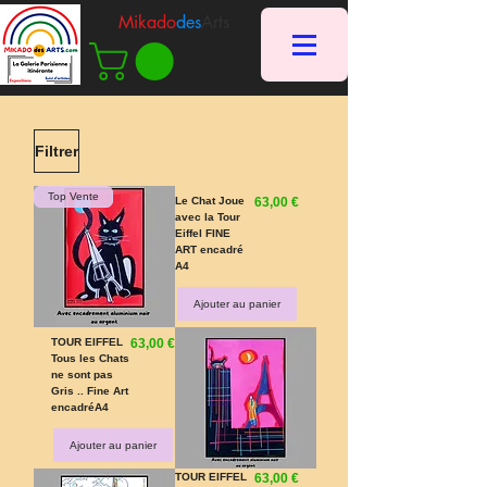
Mikado
des
Arts
Filtrer
Top Vente
Prix
Le Chat Joue
63,00 €
avec la Tour
Eiffel FINE
ART encadré
A4
Ajouter au panier
Prix
TOUR EIFFEL
63,00 €
Tous les Chats
ne sont pas
Gris .. Fine Art
encadréA4
Ajouter au panier
Prix
TOUR EIFFEL
63,00 €