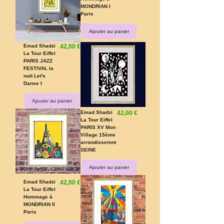
MONDRIAN I
Paris
Ajouter au panier
Prix
Emad Shadzi
42,00 €
La Tour Eiffel
PARIS JAZZ
FESTIVAL la
nuit Let's
Danse I
Ajouter au panier
Prix
Emad Shadzi
42,00 €
La Tour Eiffel
PARIS XV Mon
Village 15ème
arrondissemnt
SEINE
Ajouter au panier
Prix
Emad Shadzi
42,00 €
La Tour Eiffel
Hommage à
MONDRIAN II
Paris