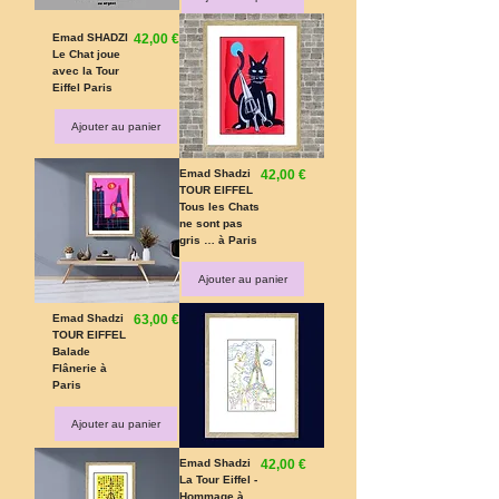
Prix
Emad SHADZI
42,00 €
Le Chat joue
avec la Tour
Eiffel Paris
Ajouter au panier
Prix
Emad Shadzi
42,00 €
TOUR EIFFEL
Tous les Chats
ne sont pas
gris … à Paris
Ajouter au panier
Prix
Emad Shadzi
63,00 €
TOUR EIFFEL
Balade
Flânerie à
Paris
Ajouter au panier
Prix
Emad Shadzi
42,00 €
La Tour Eiffel -
Hommage à