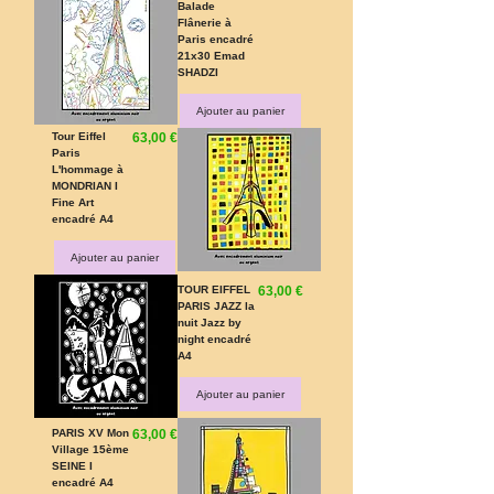
Balade
Flânerie à
Paris encadré
21x30 Emad
SHADZI
Ajouter au panier
Prix
Tour Eiffel
63,00 €
Paris
L'hommage à
MONDRIAN I
Fine Art
encadré A4
Ajouter au panier
Prix
TOUR EIFFEL
63,00 €
PARIS JAZZ la
nuit Jazz by
night encadré
A4
Ajouter au panier
Prix
PARIS XV Mon
63,00 €
Village 15ème
SEINE I
encadré A4