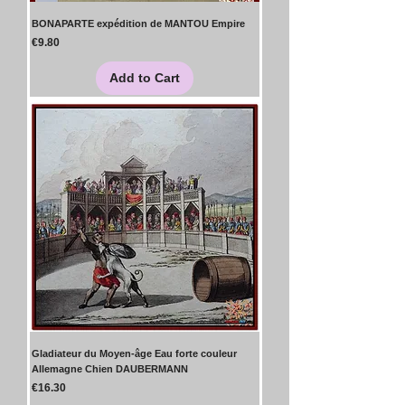
BONAPARTE expédition de MANTOU Empire
Price
€9.80
Add to Cart
Gladiateur du Moyen-âge Eau forte couleur
Allemagne Chien DAUBERMANN
Price
€16.30