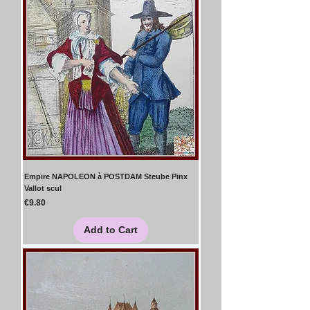
Empire NAPOLEON à POSTDAM Steube Pinx
Vallot scul
Price
€9.80
Add to Cart