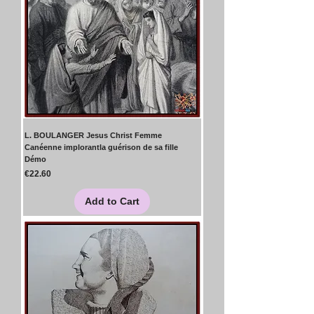
L. BOULANGER Jesus Christ Femme
Canéenne implorantla guérison de sa fille
Démo
Price
€22.60
Add to Cart