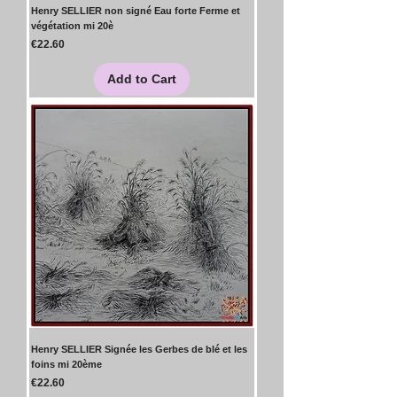
Henry SELLIER non signé Eau forte Ferme et
végétation mi 20è
Price
€22.60
Add to Cart
Henry SELLIER Signée les Gerbes de blé et les
foins mi 20ème
Price
€22.60