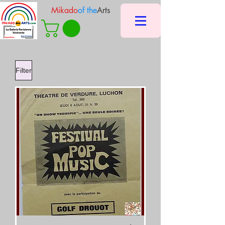
Mikado
of the
Arts
Filter