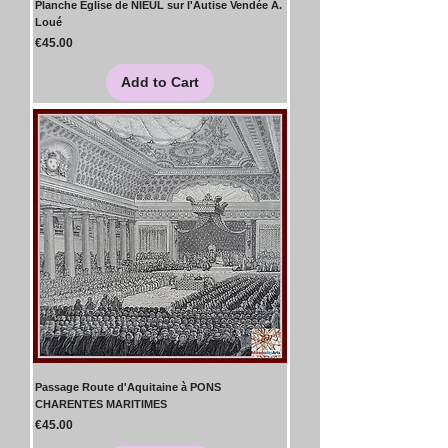
Planche Eglise de NIEUL sur l'Autise Vendée A.
Loué
Price
€45.00
Add to Cart
Passage Route d'Aquitaine à PONS
CHARENTES MARITIMES
Price
€45.00