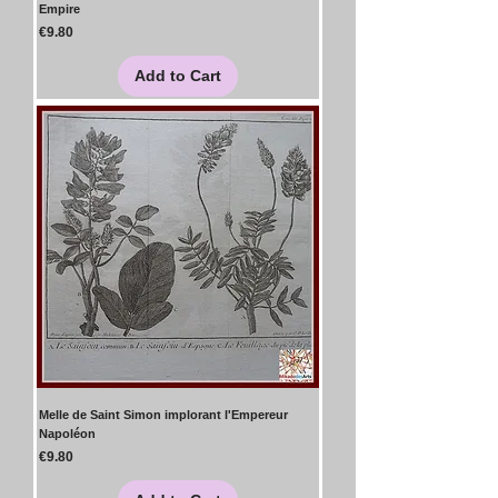
Empire
Price
€9.80
Add to Cart
Melle de Saint Simon implorant l'Empereur
Napoléon
Price
€9.80