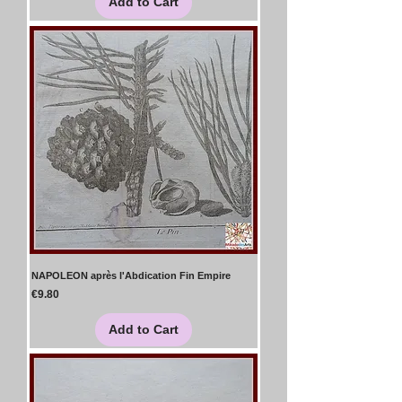
Add to Cart
NAPOLEON après l'Abdication Fin Empire
Price
€9.80
Add to Cart