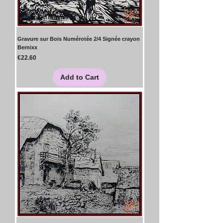
Gravure sur Bois Numérotée 2/4 Signée crayon
Bernixx
Price
€22.60
Add to Cart