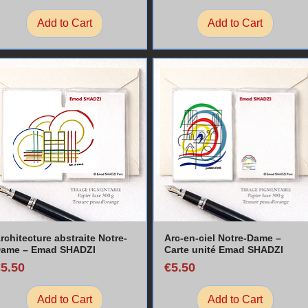
Add to Cart
Add to Cart
rchitecture abstraite Notre-
Arc-en-ciel Notre-Dame –
ame – Emad SHADZI
Carte unité Emad SHADZI
rice
Price
€5.50
€5.50
Add to Cart
Add to Cart