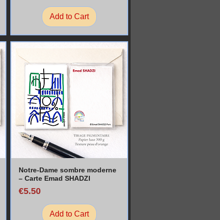
Add to Cart
Notre-Dame sombre moderne
– Carte Emad SHADZI
Price
€5.50
Add to Cart