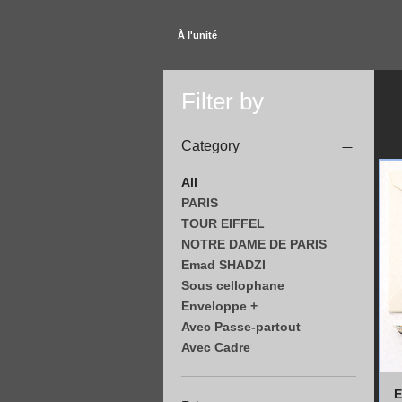
À l'unité
Filter by
Category
All
PARIS
TOUR EIFFEL
NOTRE DAME DE PARIS
Emad SHADZI
Sous cellophane
Enveloppe +
Avec Passe-partout
Avec Cadre
E