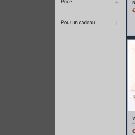
Price
N
P
€3
€35
Pour un cadeau
En lot
V
–
P