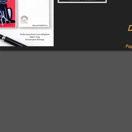
D
Pap