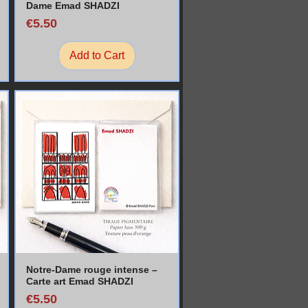
Dame Emad SHADZI
Price
€5.50
Add to Cart
Notre-Dame rouge intense –
Carte art Emad SHADZI
Price
€5.50