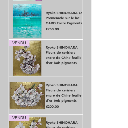
Ryoko SHINOHARA La
Promenade sur le lac
GARD Encre Pigments
Price
€750.00
VENDU
Ryoko SHINOHARA
Fleurs de cerisiers
encre de Chine feuille
d'or bois pigments
Out of stock
Ryoko SHINOHARA
Fleurs de cerisiers
encre de Chine feuille
d'or bois pigments
Price
€200.00
VENDU
Ryoko SHINOHARA
Fleurs de cerisiers