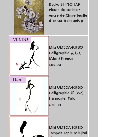
Ryoko SHINOHAR
Fleurs de cerisiers
encre de Chine feuille
d'or sur fresqueis p
Out of stock
VENDU
Miki UMEDA-KUBO
Calligraphie あらん
(Alain) Prénom
Price
€80.00
Rare
Miki UMEDA-KUBO
Calligraphie 和 (Wa),
Harmonie, Paix
Price
€30.00
Miki UMEDA-KUBO
Tampon Lapin shinjitai