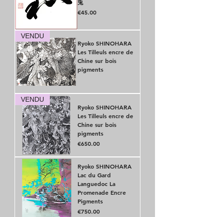
兎
Price
€45.00
VENDU
Ryoko SHINOHARA
Les Tilleuls encre de
Chine sur bois
pigments
Out of stock
VENDU
Ryoko SHINOHARA
Les Tilleuls encre de
Chine sur bois
pigments
Price
€650.00
Ryoko SHINOHARA
Lac du Gard
Languedoc La
Promenade Encre
Pigments
Price
€750.00