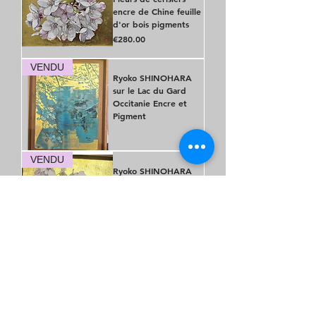
encre de Chine feuille
d'or bois pigments
Price
€280.00
VENDU
Ryoko SHINOHARA
sur le Lac du Gard
Occitanie Encre et
Pigment
Out of stock
VENDU
Ryoko SHINOHARA
Fleurs de cerisiers
encre de Chine feuille
d'or bois pigments
Price
€320.00
ML HAMARD TORI I
Oiseau Flamboyant
jaune JAPON Huile
sur toile
Price