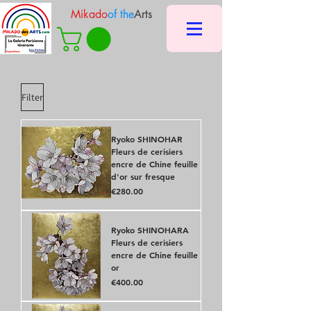
Mikado
of the
Arts
Filter
Ryoko SHINOHAR
Fleurs de cerisiers
encre de Chine feuille
d'or sur fresque
Price
€280.00
Ryoko SHINOHARA
Fleurs de cerisiers
encre de Chine feuille
or
Price
€400.00