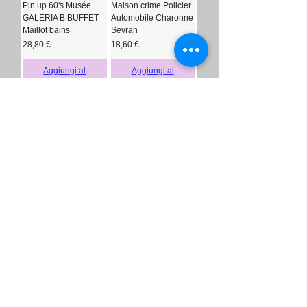
Pin up 60's Musée
Maison crime Policier
GALERIA B BUFFET
Automobile Charonne
Maillot bains
Sevran
Prezzo
Prezzo
28,80 €
18,60 €
Aggiungi al
Aggiungi al
carrello
carrello
LA POLLUEUSE
Usine gigantisme
tubulaires Beaubourg
1960
Prezzo
18,60 €
Aggiungi al
carrello