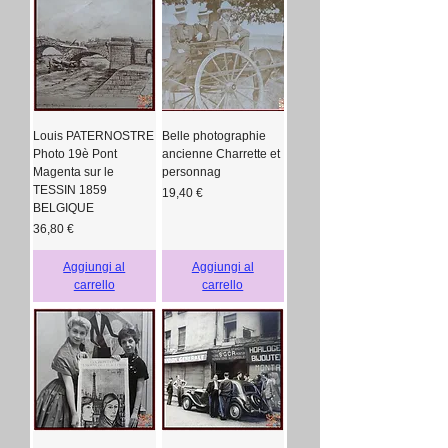
Louis PATERNOSTRE
Belle photographie
Photo 19è Pont
ancienne Charrette et
Magenta sur le
personnag
TESSIN 1859
Prezzo
19,40 €
BELGIQUE
Prezzo
36,80 €
Aggiungi al
Aggiungi al
carrello
carrello