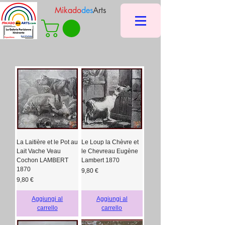
Mikado
des
Arts
La Laitière et le Pot au
Le Loup la Chèvre et
Lait Vache Veau
le Chevreau Eugène
Cochon LAMBERT
Lambert 1870
1870
Prezzo
9,80 €
Prezzo
9,80 €
Aggiungi al
Aggiungi al
carrello
carrello